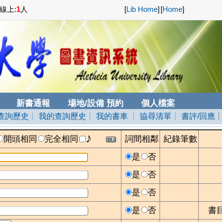
線上:
1
人
[
Lib Home
]
[
Home
]
新書通報
場地/設備 預約
個人檔案
查詢歷史
┊ 我的查詢歷史
┊ 我的書車
┊ 協尋清單
┊ 書評/回應
♪
開頭相同
完全相同
詞間相鄰
紀錄筆數
是
否
是
否
是
否
是
否
書