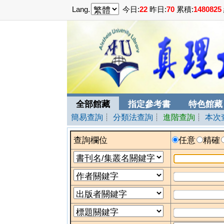
Lang.
今日:
22
昨日:
70
累積:
1480825
全部館藏
指定參考書
特色館藏
簡易查詢
┊
分類法查詢
┊
進階查詢
┊
本次
查詢欄位
任意
精確