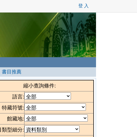
登 入
┊
書目推薦
縮小查詢條件:
語言:
特藏符號:
館藏地:
目類型細分: