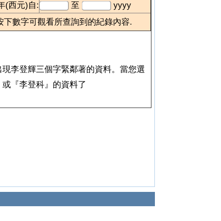
年(西元)自:
至
yyyy
按下數字可觀看所查詢到的紀錄內容.
會出現李登輝三個字緊鄰著的資料。當您選
』或『李登科』的資料了