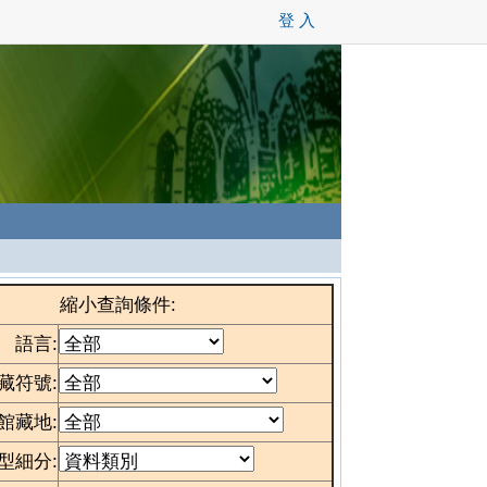
登 入
縮小查詢條件:
語言:
藏符號:
館藏地:
型細分: