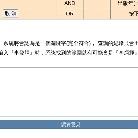
AND
出版年(
OR
按
輝』系統將會認為是一個關鍵字(完全符合)， 查詢的紀錄只
，輸入『李登輝』時，系統找到的範圍就有可能會是『李炳輝
讀者意見