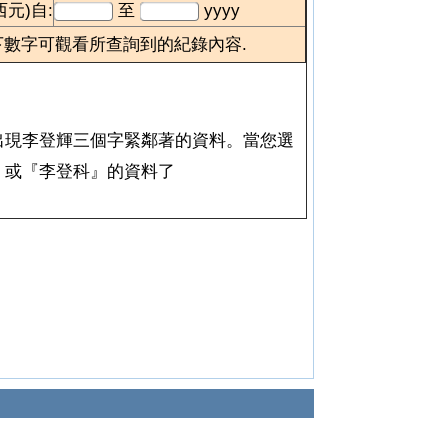
西元)自:
至
yyyy
下數字可觀看所查詢到的紀錄內容.
會出現李登輝三個字緊鄰著的資料。當您選
』或『李登科』的資料了