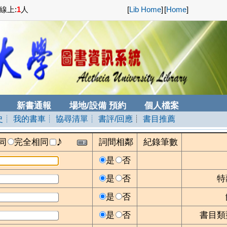
線上:
1
人
[
Lib Home
]
[
Home
]
新書通報
場地/設備 預約
個人檔案
史
┊ 我的書車
┊ 協尋清單
┊ 書評/回應
┊
書目推薦
♪
同
完全相同
詞間相鄰
紀錄筆數
是
否
是
否
特
是
否
是
否
書目類