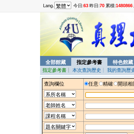
Lang.
今日:
63
昨日:
70
累積:
1480866
全部館藏
指定參考書
特色館藏
指定參考書
┊
本次查詢歷史
┊ 我的查詢歷
查詢欄位
任意
精確
開頭相