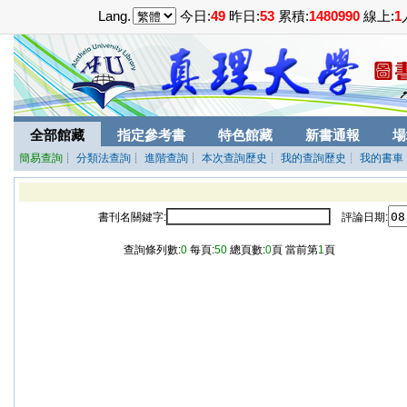
Lang.
今日:
49
昨日:
53
累積:
1480990
線上:
1
全部館藏
指定參考書
特色館藏
新書通報
場
簡易查詢
┊
分類法查詢
┊
進階查詢
┊
本次查詢歷史
┊ 我的查詢歷史
┊ 我的書車
書刊名關鍵字:
評論日期:
查詢條列數:
0
每頁:
50
總頁數:
0
頁 當前第
1
頁