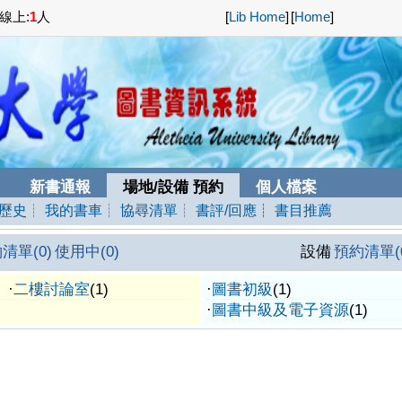
線上:
1
人
[
Lib Home
]
[
Home
]
新書通報
場地/設備 預約
個人檔案
詢歷史
┊ 我的書車
┊ 協尋清單
┊ 書評/回應
┊
書目推薦
清單(0)
使用中(0)
設備
預約清單(
·
二樓討論室
(1)
·
圖書初級
(1)
·
圖書中級及電子資源
(1)