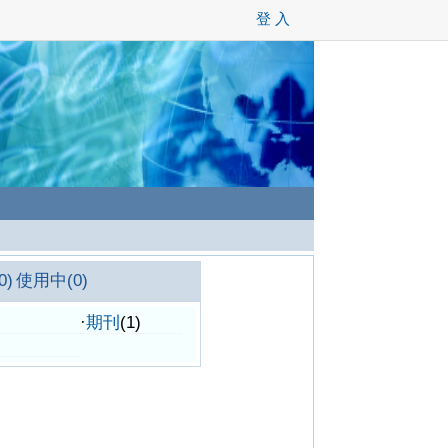
登 入
0)
使用中(0)
·
期刊
(1)