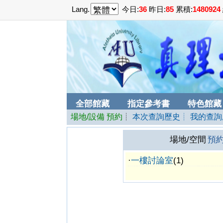
Lang.
今日:
36
昨日:
85
累積:
1480924
全部館藏
指定參考書
特色館藏
場地/設備 預約
┊
本次查詢歷史
┊ 我的查
場地/空間
預約
·
一樓討論室
(1)