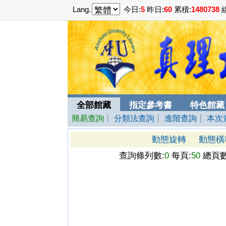
Lang.
今日:
5
昨日:
60
累積:
1480738
線
全部館藏
指定參考書
特色館藏
簡易查詢
┊
分類法查詢
┊
進階查詢
┊
本次
動態旋轉
動態橫
查詢條列數:
0
每頁:
50
總頁數