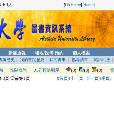
上:
1
人
[
Lib Home
]
[
Home
]
新書通報
場地/設備 預約
個人檔案
查詢歷史
┊ 我的查詢歷史
┊ 我的書車
┊ 協尋清單
┊ 書評/回應
移
進階查詢
以分類法顯示
(
0
)
(
0
)
(
0
)
電
:
0
頁 當前第
1
頁
首頁
上一頁
下一頁
尾頁
9
3
4
: