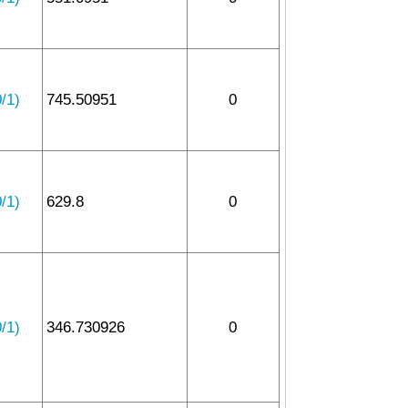
1)
745.50951
0
1)
629.8
0
1)
346.730926
0