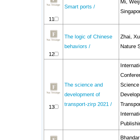
Mi, Weij
Smart ports /
Singapor
11
The logic of Chinese
Zhai, Xu
behaviors /
Nature S
12
Internati
Confere
The science and
Science
development of
Develop
transport-zirp 2021 /
Transpor
13
Internat
Publishi
Bhandar