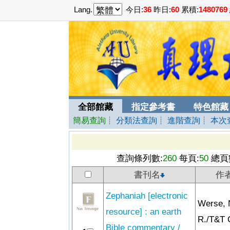
Lang.
今日:
36
昨日:
60
累積:
1480769
全部館藏
指定參考書
特色館藏
簡易查詢
┊
分類法查詢
┊
進階查詢
┊
本次
查詢條列數:
260
每頁:
50
總頁
書刊名
作
Zephaniah [electronic
Werse, 
resource] : an earth
R./T&T 
Bible commentary /