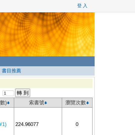
登 入
┊
書目推薦
數)
索書號
瀏覽次數
1)
224.96077
0