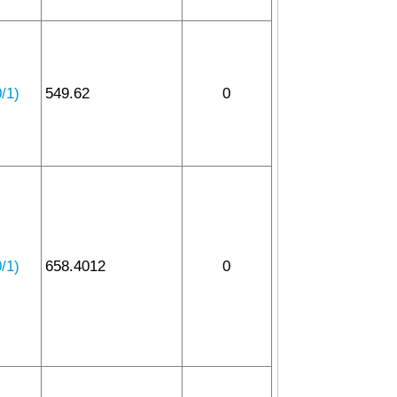
1)
549.62
0
1)
658.4012
0