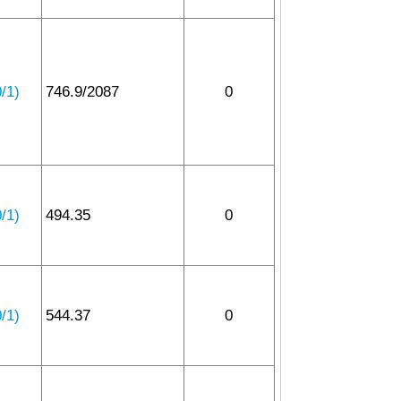
1)
746.9/2087
0
1)
494.35
0
1)
544.37
0