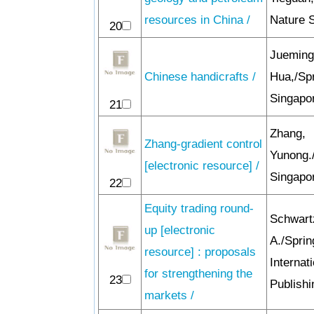
resources in China /
Nature S
20
Jueming
Chinese handicrafts /
Hua,/Sp
Singapor
21
Zhang,
Zhang-gradient control
Yunong.
[electronic resource] /
Singapor
22
Equity trading round-
Schwart
up [electronic
A./Sprin
resource] : proposals
Internat
for strengthening the
23
Publishi
markets /