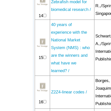
Zebrafish model for
R.,/Spri
biomedical research /
Singapor
14
40 years of
experience with the
Schwart
National Market
A.,/Spri
System (NMS) : who
Internat
are the winners and
15
Publishi
what have we
learned? /
Borges,
Joaquim
Z2Z4-linear codes /
Internat
16
Publishi