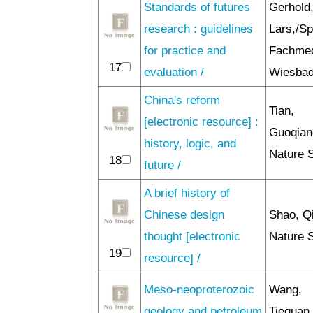
Standards of futures
Gerhold
research : guidelines
Lars,/Sp
for practice and
Fachme
17
evaluation /
Wiesbad
China's reform
Tian,
[electronic resource] :
Guoqian
history, logic, and
Nature S
18
future /
A brief history of
Chinese design
Shao, Qi
thought [electronic
Nature S
19
resource] /
Meso-neoproterozoic
Wang,
geology and petroleum
Tieguan,