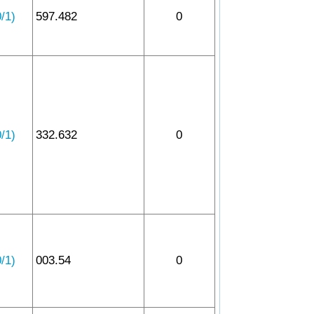
1)
597.482
0
1)
332.632
0
1)
003.54
0