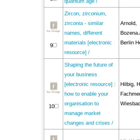
quantum age /
Zircon, zirconium,
zirconia - similar
Arnold,
names, different
Bozena.
materials [electronic
Berlin H
9
resource] /
Shaping the future of
your business
[electronic resource] :
Hilbig, 
how to enable your
Fachme
organisation to
Wiesbad
10
manage market
changes and crises /