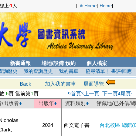
線上:
1
人
[
Lib Home
]
[
Home
]
新書通報
場地/設備 預約
個人檔案
查詢歷史
┊ 我的查詢歷史
┊ 我的書車
┊ 協尋清單
┊ 書評/回應
Back
加入我的書車
層面導覽
數:
6
頁 當前第
1
頁
首頁
上一頁
下一頁
尾頁
9
3
4
:
者/出版者
出版年
資料類別
館藏地(已外借/總
Nicholas
2024
西文電子書
台北校區 總館(0/
Clark,