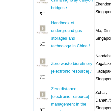
China highway canyon
Zhendon
bridges /
Singapor
5
Handbook of
underground gas
Ma, Xin
storages and
Singapor
6
technology in China /
Nandaba
Zero waste biorefinery
Yogalak
[electronic resource] /
Kadapak
7
Singapor
Zero distance
Zohar,
[electronic resource] :
Danah./
management in the
Singapor
8