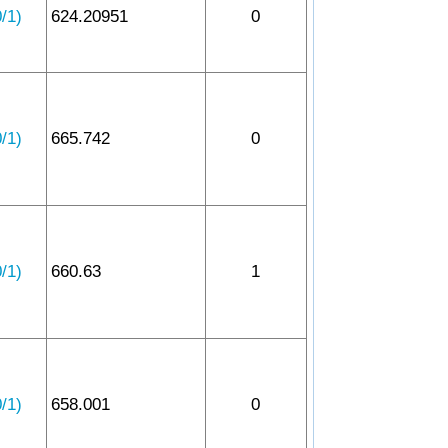
1)
624.20951
0
1)
665.742
0
1)
660.63
1
1)
658.001
0