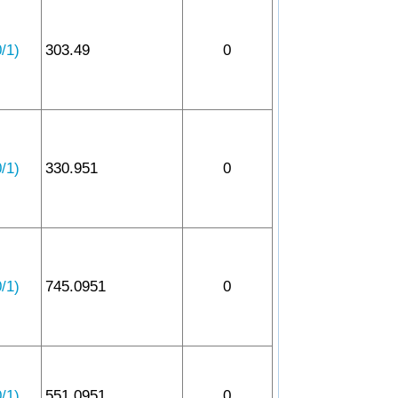
1)
303.49
0
1)
330.951
0
1)
745.0951
0
1)
551.0951
0