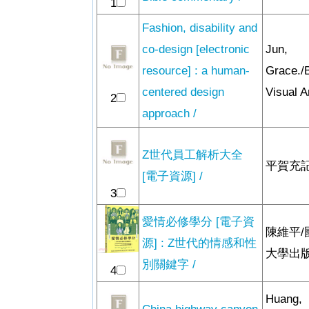
1
Fashion, disability and
co-design [electronic
Jun,
resource] : a human-
Grace./
centered design
Visual A
2
approach /
Z世代員工解析大全
平賀充記
[電子資源] /
3
愛情必修學分 [電子資
陳維平
源] : Z世代的情感和性
大學出版
別關鍵字 /
4
Huang,