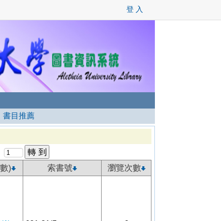
登 入
┊
書目推薦
數)
索書號
瀏覽次數