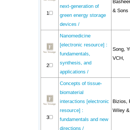
Basheer
next-generation of
& Sons 
1
green energy storage
devices /
Nanomedicine
[electronic resource] :
Song, Y
fundamentals,
VCH,
synthesis, and
2
applications /
Concepts of tissue-
biomaterial
interactions [electronic
Bizios,
resource] :
Wiley &
3
fundamentals and new
directions /