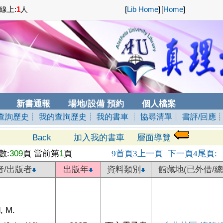
線上:
1
人
[
Lib Home
]
[
Home
]
新書通報
場地/設備 預約
個人檔案
查詢歷史
┊ 我的查詢歷史
┊ 我的書車
┊ 協尋清單
┊ 書評/回應
Back
加入我的書車
層面導覽
數:
309
頁 當前第
1
頁
首頁
上一頁
下一頁
尾頁
9
3
4
:
者/出版者
出版年
資料類別
館藏地(已外借/總
, M.