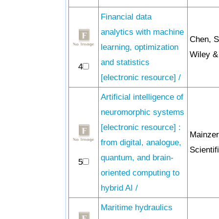
Financial data
analytics with machine
Chen, 
learning, optimization
Wiley &
and statistics
4
[electronic resource] /
Artificial intelligence of
neuromorphic systems
[electronic resource] :
Mainzer
from digital, analogue,
Scientif
quantum, and brain-
5
oriented computing to
hybrid AI /
Maritime hydraulics