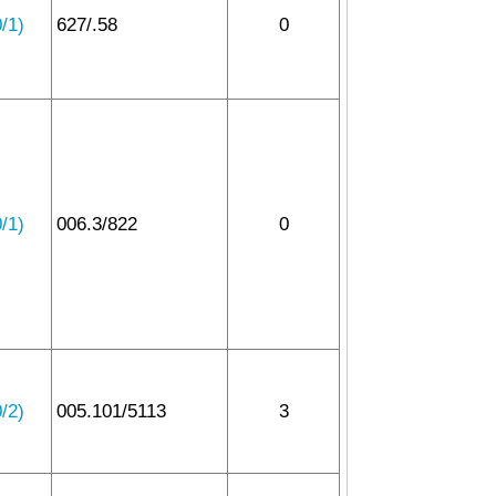
1)
627/.58
0
1)
006.3/822
0
2)
005.101/5113
3