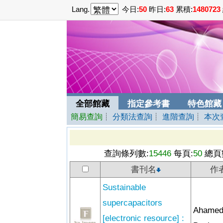
Lang.
今日:
50
昨日:
63
累積:
1480723
全部館藏
指定參考書
特色館藏
簡易查詢
┊
分類法查詢
┊
進階查詢
┊
本次
查詢條列數:
15446
每頁:
50
總頁
書刊名
作
Sustainable
supercapacitors
Ahamed
[electronic resource] :