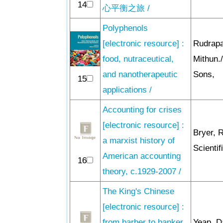
14
心平衡之旅 /
Polyphenols
[electronic resource] :
Rudrapa
food, nutraceutical,
Mithun.
and nanotherapeutic
Sons,
15
applications /
Accounting for crises
[electronic resource] :
Bryer, 
a marxist history of
Scientif
American accounting
16
theory, c.1929-2007 /
The King's Chinese
[electronic resource] :
from barber to banker,
Yeap, D