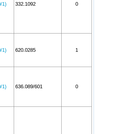
1)
332.1092
0
1)
620.0285
1
1)
636.089/601
0