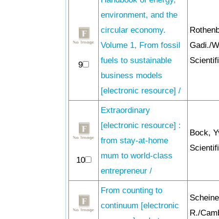
environment, and the
circular economy.
Rothenb
Volume 1, From fossil
Gadi./W
fuels to sustainable
Scientif
9
business models
[electronic resource] /
Extraordinary
[electronic resource] :
Bock, Y
from stay-at-home
Scientif
mum to world-class
10
entrepreneur /
From counting to
Schein
continuum [electronic
R./Cam