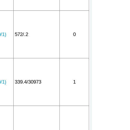
1)
572/.2
0
1)
339.4/30973
1