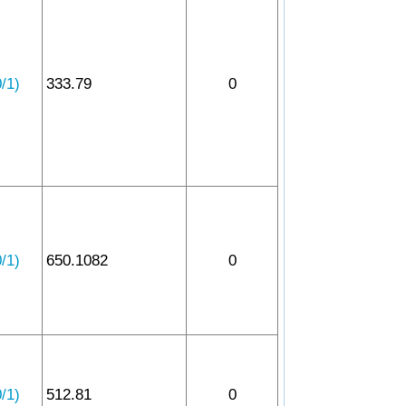
1)
333.79
0
1)
650.1082
0
1)
512.81
0