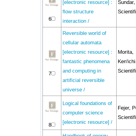
[electronic resource] :
Sundar,
flow structure
Scientif
6
interaction /
Reversible world of
cellular automata
[electronic resource] :
Morita,
fantastic phenomena
Ken'ich
and computing in
Scientif
7
artificial reversible
universe /
Logical foundations of
Fejer, P
computer science
Scientif
[electronic resource] /
8
Handbook of energy,