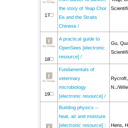
the story of Yeap Chor
Scientif
17
Ee and the Straits
Chinese /
A practical guide to
Gu, Qua
OpenSees [electronic
Scientif
resource] /
18
Fundamentals of
veterinary
Rycroft
microbiology
N.,/Wil
19
[electronic resource] /
Building physics --
heat, air and moisture
[electronic resource] :
Hens, H