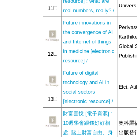
resource] : what are
Univers
11
real numbers, really? /
Future innovations in
Periyas
the convergence of AI
Karthik
and Internet of things
Global S
in medicine [electronic
12
Publish
resource] /
Future of digital
technology and AI in
Elci, Ati
social sectors
13
[electronic resource] /
財富喜悅 [電子資源] :
10週學會跟錢好好相
奧科羅
處, 踏上財富自由、身
出版發行